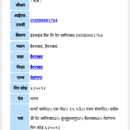
- NA -
सीआर
आईएफ-
INDB0001764
एससी
विवरण
इंडसइंड बैंक लि पेट बशीराबाद INDB0001764
स्थान
हैदराबाद, हैदराबाद
शहर
हैदराबाद
जिला
हैदराबाद
राज्य
तेलंगाना
पिन कोड
६२५०१२
देश
भारत
फर्स्ट फ्लोरã½ एस नोã½ ९५ १Ã½ नस्ल शंकरीã½ ब्लॉक
पता
डी पेट बशीराबादã½ क़ुतुबुल्लापुरã½ हैदराबादã½ तेलंगाना
पिन कोड ६२५०१२