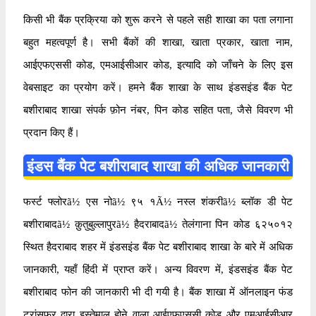
किसी भी बैंक प्रक्रिया को शुरू करने से पहले सही शाखा का पता लगाना
बहुत महत्वपूर्ण है। सभी बैंकों की शाखा, खाता प्रकार, खाता नाम,
आईएफएससी कोड, एमआईसीआर कोड, इत्यादि को जाँचने के लिए इस
वेबसाइट का प्रयोग करें। हमने बैंक शाखा के साथ इंडसइंड बैंक पेट
बशीराबाद शाखा संपर्क फ़ोन नंबर, पिन कोड सहित पता, जैसे विवरण भी
प्रदान किए हैं।
इंडस बैंक पेट बशीराबाद शाखा की अधिक जानकारी
फर्स्ट फ्लोरã½ एस नोã½ ९५ १Ã½ नस्ल शंकरीã½ ब्लॉक डी पेट
बशीराबादã½ क़ुतुबुल्लापुरã½ हैदराबादã½ तेलंगाना पिन कोड ६२५०१२
स्थित हैदराबाद शहर में इंडसइंड बैंक पेट बशीराबाद शाखा के बारे में अधिक
जानकारी, यहाँ हिंदी में प्राप्त करें। अन्य विवरण में, इंडसइंड बैंक पेट
बशीराबाद फोन की जानकारी भी दी गयी है। बैंक शाखा में ऑनलाइन फंड
ट्रांसफर द्वारा इस्तेमाल होने वाला आईएफएससी कोड और एमआईसीआर