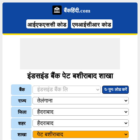
बैंकहिंदी.com
आईएफएससी कोड
एमआईसीआर कोड
इंडसइंड बैंक पेट बशीराबाद शाखा
बैंक
↻ पुनः लोड करें
राज्य
जिला
शहर
शाखा