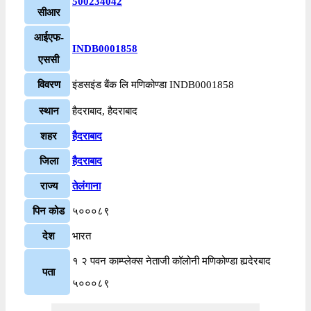
500234042
सीआर
आईएफ-
INDB0001858
एससी
विवरण
इंडसइंड बैंक लि मणिकोण्डा INDB0001858
स्थान
हैदराबाद, हैदराबाद
शहर
हैदराबाद
जिला
हैदराबाद
राज्य
तेलंगाना
पिन कोड
५०००८९
देश
भारत
१ २ पवन काम्प्लेक्स नेताजी कॉलोनी मणिकोण्डा ह्यदेरबाद
पता
५०००८९