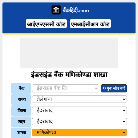
बैंकहिंदी.com
आईएफएससी कोड
एमआईसीआर कोड
इंडसइंड बैंक मणिकोण्डा शाखा
बैंक
↻ पुनः लोड करें
राज्य
जिला
शहर
शाखा