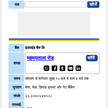
पता
बैंक
इंडसइंड बैंक लि
महमयताला रोड
शाखा
समय
सोमवार से शनिवार सुबह १० बजे से शाम ४ बजे तक
भुगतान
कैश, चेक, डिमांड ड्राफ्ट और नेट बैंकिंग
संपर्क
३३-३३४०६४७५२८
एमआई-