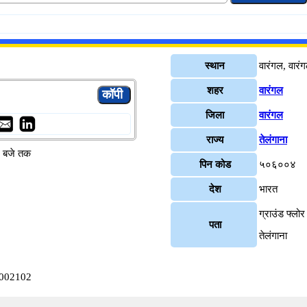
स्थान
वारंगल, वारं
शहर
वारंगल
जिला
वारंगल
राज्य
तेलंगाना
४ बजे तक
पिन कोड
५०६००४
देश
भारत
ग्राउंड फ्ल
पता
तेलंगाना
B0002102