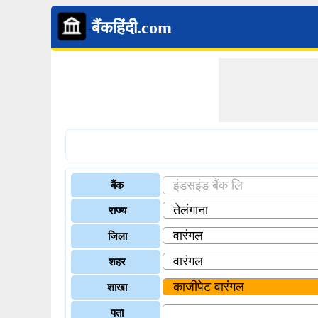
बैंकहिंदी.com
बैंक
राज्य
जिला
शहर
शाखा
पता