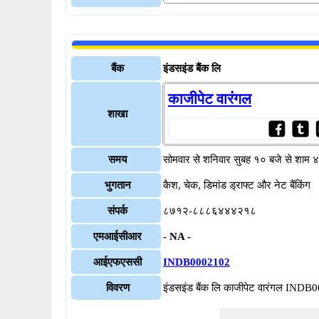
बैंक
इंडसइंड बैंक लि
काजीपेट वारंगल
शाखा
समय
सोमवार से शनिवार सुबह १० बजे से शाम 
भुगतान
कैश, चेक, डिमांड ड्राफ्ट और नेट बैंकिंग
संपर्क
८७१२-८८८६४४४२१८
एमआईसीआर
- NA -
आईएफएससी
INDB0002102
विवरण
इंडसइंड बैंक लि काजीपेट वारंगल IND