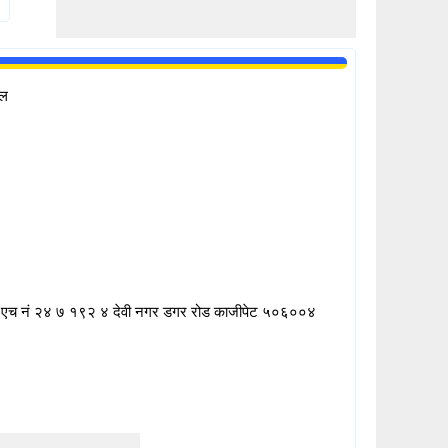
गल
ोर एच नं २४ ७ १९२ ४ देवी नगर डगर रोड काजीपेट ५०६००४