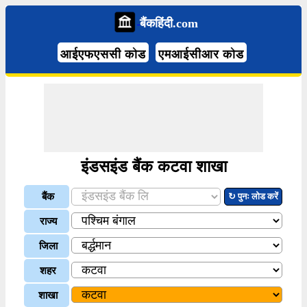
बैंकहिंदी.com
आईएफएससी कोड
एमआईसीआर कोड
इंडसइंड बैंक कटवा शाखा
बैंक
↻ पुनः लोड करें
राज्य
जिला
शहर
शाखा