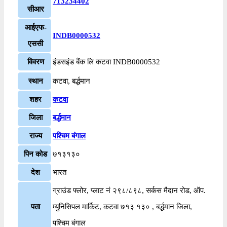
713234402
सीआर
आईएफ-
INDB0000532
एससी
विवरण
इंडसइंड बैंक लि कटवा INDB0000532
स्थान
कटवा, बर्द्धमान
शहर
कटवा
जिला
बर्द्धमान
राज्य
पश्चिम बंगाल
पिन कोड
७१३१३०
देश
भारत
ग्राउंड फ्लोर, प्लाट नं २९८/८९८, सर्कस मैदान रोड, ऑप.
पता
म्युनिसिपल मार्किट, कटवा ७१३ १३० , बर्द्धमान जिला,
पश्चिम बंगाल