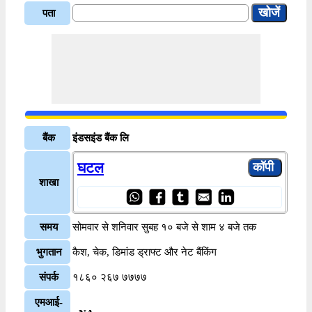
पता
बैंक
इंडसइंड बैंक लि
घटल
शाखा
समय
सोमवार से शनिवार सुबह १० बजे से शाम ४ बजे तक
भुगतान
कैश, चेक, डिमांड ड्राफ्ट और नेट बैंकिंग
संपर्क
१८६० २६७ ७७७७
एमआई-