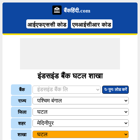
बैंकहिंदी.com
आईएफएससी कोड
एमआईसीआर कोड
इंडसइंड बैंक घटल शाखा
बैंक
↻ पुनः लोड करें
राज्य
जिला
शहर
शाखा