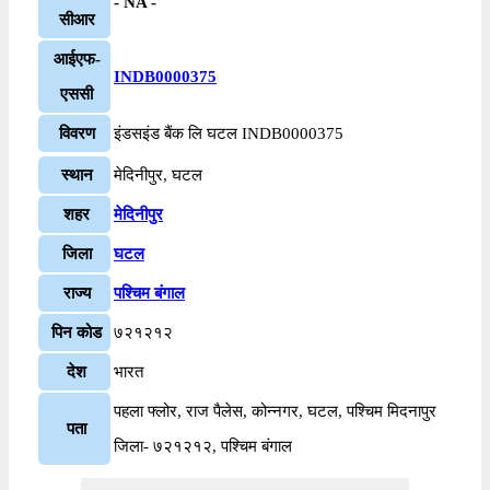
- NA -
सीआर
आईएफ-
INDB0000375
एससी
विवरण
इंडसइंड बैंक लि घटल INDB0000375
स्थान
मेदिनीपुर, घटल
शहर
मेदिनीपुर
जिला
घटल
राज्य
पश्चिम बंगाल
पिन कोड
७२१२१२
देश
भारत
पहला फ्लोर, राज पैलेस, कोन्नगर, घटल, पश्चिम मिदनापुर
पता
जिला- ७२१२१२, पश्चिम बंगाल