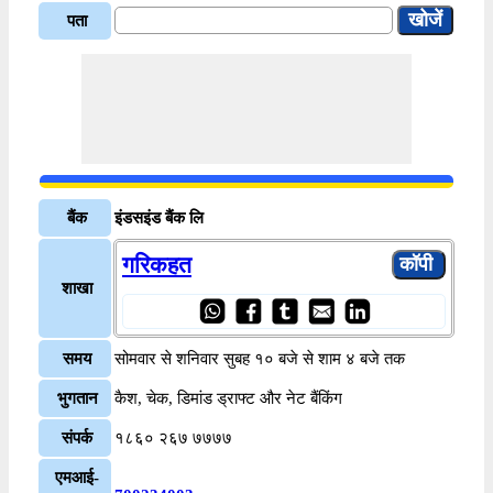
पता
बैंक
इंडसइंड बैंक लि
गरिकहत
शाखा
समय
सोमवार से शनिवार सुबह १० बजे से शाम ४ बजे तक
भुगतान
कैश, चेक, डिमांड ड्राफ्ट और नेट बैंकिंग
संपर्क
१८६० २६७ ७७७७
एमआई-