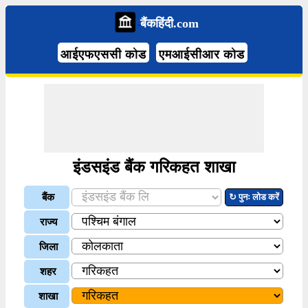
बैंकहिंदी.com
आईएफएससी कोड
एमआईसीआर कोड
इंडसइंड बैंक गरिकहत शाखा
बैंक
↻ पुनः लोड करें
राज्य
जिला
शहर
शाखा