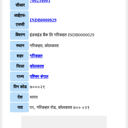
700234003
सीआर
आईएफ-
INDB0000029
एससी
विवरण
इंडसइंड बैंक लि गरिकहत INDB0000029
स्थान
गरिकहत, कोलकाता
शहर
गरिकहत
जिला
कोलकाता
राज्य
पश्चिम बंगाल
पिन कोड
७०००२९
देश
भारत
पता
प९, गरिकहत रोड, कोलकाता ७०० ०२९