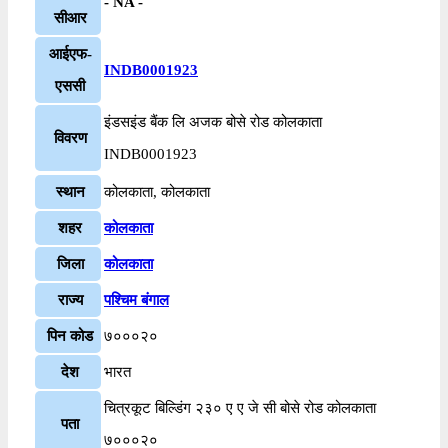
- NA -
सीआर
आईएफ-
INDB0001923
एससी
इंडसइंड बैंक लि अजक बोसे रोड कोलकाता
विवरण
INDB0001923
स्थान
कोलकाता, कोलकाता
शहर
कोलकाता
जिला
कोलकाता
राज्य
पश्चिम बंगाल
पिन कोड
७०००२०
देश
भारत
चित्रकूट बिल्डिंग २३० ए ए जे सी बोसे रोड कोलकाता
पता
७०००२०