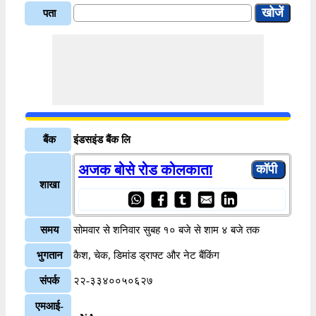
पता
बैंक
इंडसइंड बैंक लि
अजक बोसे रोड कोलकाता
शाखा
समय
सोमवार से शनिवार सुबह १० बजे से शाम ४ बजे तक
भुगतान
कैश, चेक, डिमांड ड्राफ्ट और नेट बैंकिंग
संपर्क
२२-३३४००५०६२७
एमआई-