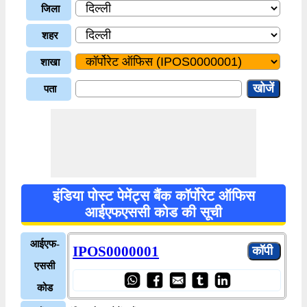
जिला
शहर
शाखा
पता
इंडिया पोस्ट पेमेंट्स बैंक कॉर्पोरेट ऑफिस
आईएफएससी कोड की सूची
आईएफ-
IPOS0000001
एससी
कोड