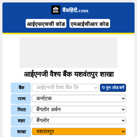
बैंकहिंदी.com
आईएफएससी कोड
एमआईसीआर कोड
आईएनजी वैश्य बैंक यशवंतपुर शाखा
बैंक
↻ पुनः लोड करें
राज्य
जिला
शहर
शाखा