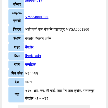
560064017
सीआर
आईएफ-
VYSA0001900
एससी
विवरण
आईएनजी वैश्य बैंक लि यशवंतपुर VYSA0001900
स्थान
बैंगलोर, बैंगलोर अर्बन
शहर
बैंगलोर
जिला
बैंगलोर अर्बन
राज्य
कर्नाटक
पिन कोड
५६००२२
देश
भारत
१६७, आर. एम. सी यार्ड, छठा मेन छठा क्रॉस, यशवंतपुर
पता
बैंगलोर ५६० ०२२.