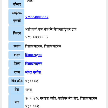
- NA -
सीआर
आईएफ-
VYSA0003337
एससी
आईएनजी वैश्य बैंक लि विशाखापट्नम टफ
विवरण
VYSA0003337
स्थान
विशाखापट्नम, विशाखापट्नम
शहर
विशाखापट्नम
जिला
विशाखापट्नम
राज्य
आंध्र प्रदेश
पिन कोड
५३०००२
देश
भारत
१०५०८३, ग्राउंड फ्लोर, वाल्तेयर मेन रोड, विशाखापट्नम
पता
५३० ००२.