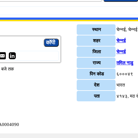
स्थान
चेन्नई, चेन्नई
शहर
चेन्नई
जिला
चेन्नई
राज्य
तमिल नाडु
४ बजे तक
पिन कोड
६०००४९
देश
भारत
पता
४१४३, मठ रो
YSA0004090