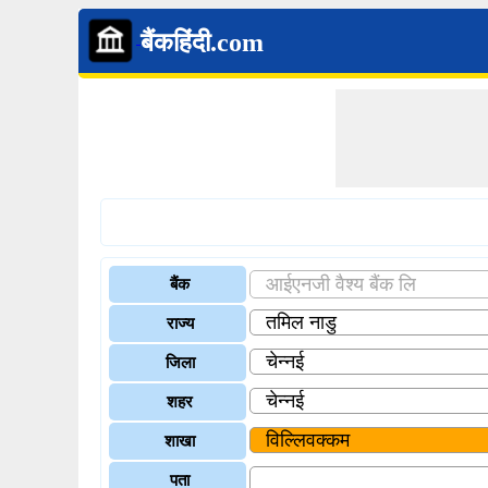
बैंकहिंदी.com
बैंक
राज्य
जिला
शहर
शाखा
पता