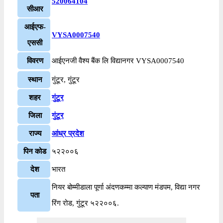
520064104
सीआर
आईएफ-
VYSA0007540
एससी
विवरण
आईएनजी वैश्य बैंक लि विद्यानगर VYSA0007540
स्थान
गुंटूर, गुंटूर
शहर
गुंटूर
जिला
गुंटूर
राज्य
आंध्र प्रदेश
पिन कोड
५२२००६
देश
भारत
नियर बोम्मीडाला पूर्णा अंदणकम्मा कल्याण मंडपम, विद्या नगर
पता
रिंग रोड, गुंटूर ५२२००६.