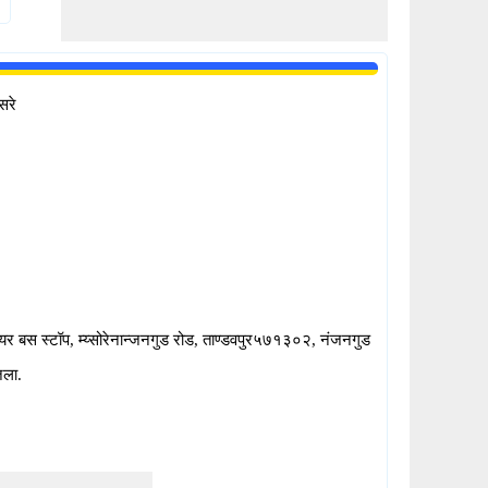
सरे
यर बस स्टॉप, म्य्सोरेनान्जनगुड रोड, ताण्डवपुर५७१३०२, नंजनगुड
िला.