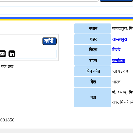
स्थान
ताण्डवपुरा, मि
शहर
ताण्डवपुरा
जिला
मिसरे
राज्य
कर्नाटक
४ बजे तक
पिन कोड
५७१३०२
देश
भारत
नं. १५/१, नि
पता
तक. मिसरे ज
A0001850