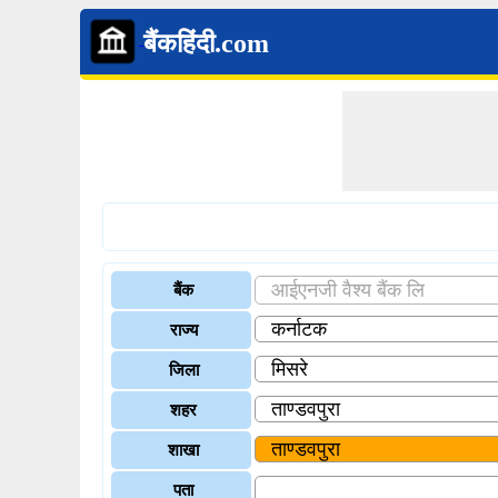
बैंकहिंदी.com
बैंक
राज्य
जिला
शहर
शाखा
पता