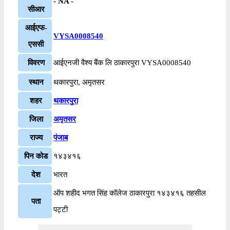
- NA -
सीआर
आईएफ-
VYSA0008540
एससी
विवरण
आईएनजी वैश्य बैंक लि ठाकारपुरा VYSA0008540
स्थान
थकारपुरा, अमृतसर
शहर
थकारपुरा
जिला
अमृतसर
राज्य
पंजाब
पिन कोड
१४३४१६
देश
भारत
ऑप शहीद भगत सिंह कॉलेज ठाकारपुरा १४३४१६ तहसील
पता
पट्टी