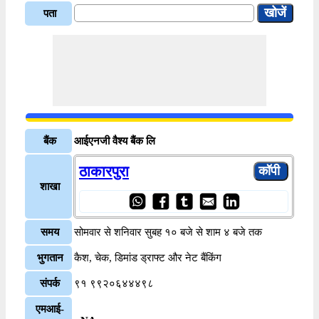
पता
बैंक
आईएनजी वैश्य बैंक लि
ठाकारपुरा
शाखा
समय
सोमवार से शनिवार सुबह १० बजे से शाम ४ बजे तक
भुगतान
कैश, चेक, डिमांड ड्राफ्ट और नेट बैंकिंग
संपर्क
९१ ९९२०६४४४९८
एमआई-