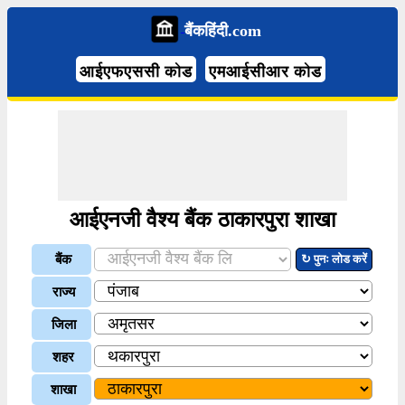
बैंकहिंदी.com
आईएफएससी कोड
एमआईसीआर कोड
आईएनजी वैश्य बैंक ठाकारपुरा शाखा
बैंक
↻ पुनः लोड करें
राज्य
जिला
शहर
शाखा