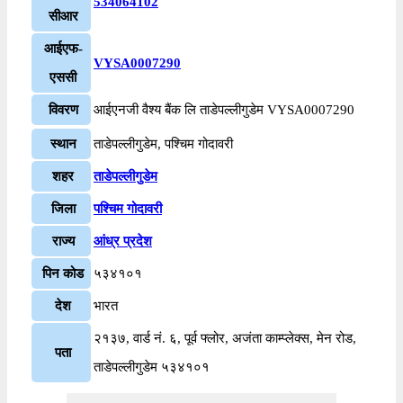
534064102
सीआर
आईएफ-
VYSA0007290
एससी
विवरण
आईएनजी वैश्य बैंक लि ताडेपल्लीगुडेम VYSA0007290
स्थान
ताडेपल्लीगुडेम, पश्चिम गोदावरी
शहर
ताडेपल्लीगुडेम
जिला
पश्चिम गोदावरी
राज्य
आंध्र प्रदेश
पिन कोड
५३४१०१
देश
भारत
२१३७, वार्ड नं. ६, पूर्व फ्लोर, अजंता काम्प्लेक्स, मेन रोड,
पता
ताडेपल्लीगुडेम ५३४१०१