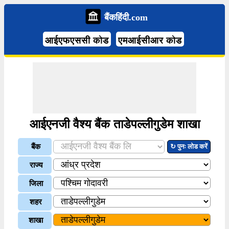
बैंकहिंदी.com
आईएफएससी कोड
एमआईसीआर कोड
आईएनजी वैश्य बैंक ताडेपल्लीगुडेम शाखा
बैंक
↻ पुनः लोड करें
राज्य
जिला
शहर
शाखा