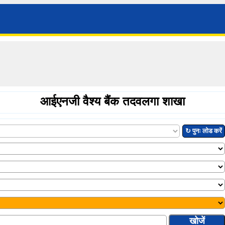
आईएनजी वैश्य बैंक तदवलगा शाखा
↻ पुनः लोड करें