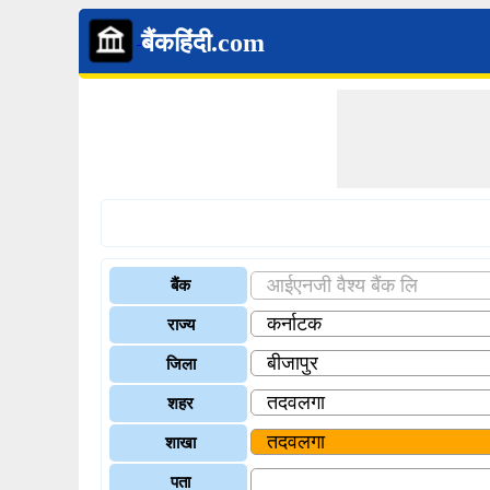
बैंकहिंदी.com
बैंक
राज्य
जिला
शहर
शाखा
पता