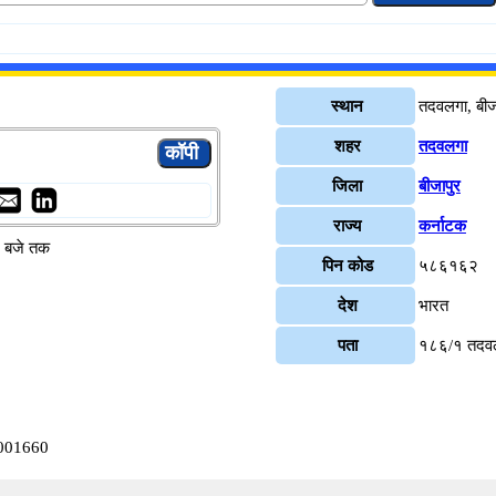
स्थान
तदवलगा, बीज
शहर
तदवलगा
जिला
बीजापुर
राज्य
कर्नाटक
४ बजे तक
पिन कोड
५८६१६२
देश
भारत
पता
१८६/१ तदव
0001660