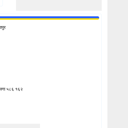
ापुर
लगा ५८६ १६२