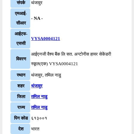
संपर्क
थंजावुर
एमआई-
- NA -
सीआर
आईएफ-
VYSA0004121
एससी
आईएनजी वैश्य बैंक लि सत. अन्टोनीस हायर सेकेंडरी
विवरण
स्कूल(एक) VYSA0004121
स्थान
थंजावुर, तमिल नाडु
शहर
थंजावुर
जिला
तमिल नाडु
राज्य
तमिल नाडु
पिन कोड
६१३००१
देश
भारत