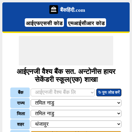
बैंकहिंदी.com
आईएफएससी कोड
एमआईसीआर कोड
आईएनजी वैश्य बैंक सत. अन्टोनीस हायर
सेकेंडरी स्कूल(एक) शाखा
बैंक
↻ पुनः लोड करें
राज्य
जिला
शहर