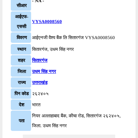
- NA -
सीआर
आईएफ-
VYSA0008560
एससी
विवरण
आईएनजी वैश्य बैंक लि सितारगंज VYSA0008560
स्थान
सितारगंज, उधम सिंह नगर
शहर
सितारगंज
जिला
उधम सिंह नगर
राज्य
उत्तराखंड
पिन कोड
२६२४०५
देश
भारत
नियर अल्लाहाबाद बैंक, कीचा रोड, सितारगंज २६२४०५,
पता
जिला. उधम सिंह नगर