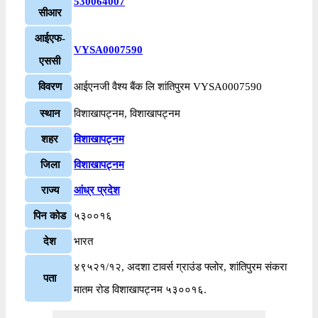
530064007
सीआर
आईएफ-
VYSA0007590
एससी
विवरण
आईएनजी वैश्य बैंक लि शांतिपुरम VYSA0007590
स्थान
विशाखापट्नम, विशाखापट्नम
शहर
विशाखापट्नम
जिला
विशाखापट्नम
राज्य
आंध्र प्रदेश
पिन कोड
५३००१६
देश
भारत
४९५२१/१२, अदशा टावर्स ग्राउंड फ्लोर, शांतिपुरम संकरा
पता
मातम रोड विशाखापट्नम ५३००१६.