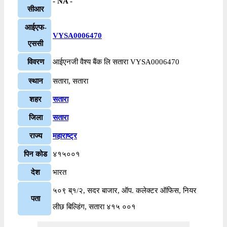
- NA -
सीआर
आईएफ-
VYSA0006470
एससी
विवरण
आईएनजी वैश्य बैंक लि सतारा VYSA0006470
स्थान
सतारा, सतारा
शहर
सतारा
जिला
सतारा
राज्य
महाराष्ट्र
पिन कोड
४१५००१
देश
भारत
५०९ ब्१/२, सदर बाजार, ऑप. कलेक्टर ऑफिस, नियर
पता
लीछ बिल्डिंग, सतारा ४१५ ००१