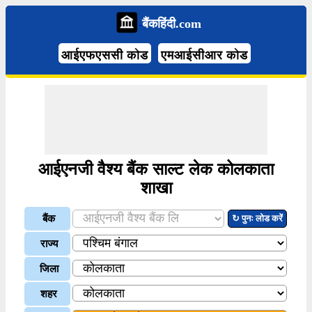
बैंकहिंदी.com
आईएफएससी कोड
एमआईसीआर कोड
आईएनजी वैश्य बैंक साल्ट लेक कोलकाता
शाखा
बैंक
↻ पुनः लोड करें
राज्य
जिला
शहर