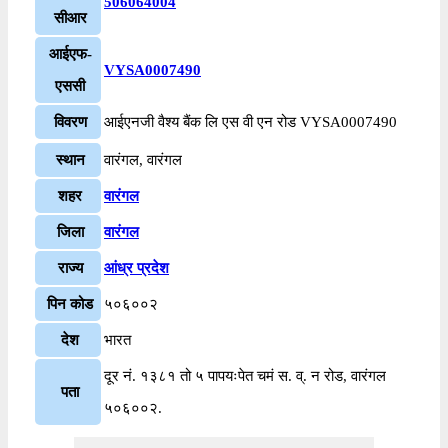
506064004
सीआर
आईएफ-
VYSA0007490
एससी
विवरण
आईएनजी वैश्य बैंक लि एस वी एन रोड VYSA0007490
स्थान
वारंगल, वारंगल
शहर
वारंगल
जिला
वारंगल
राज्य
आंध्र प्रदेश
पिन कोड
५०६००२
देश
भारत
दूर नं. १३८१ तो ५ पापयःपेत चमं स. व्. न रोड, वारंगल
पता
५०६००२.