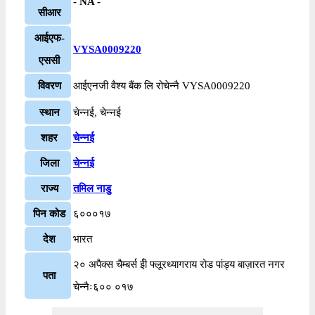
- NA -
सीआर
आईएफ-
VYSA0009220
एससी
विवरण
आईएनजी वैश्य बैंक लि रोचेन्नै VYSA0009220
स्थान
चेन्नई, चेन्नई
शहर
चेन्नई
जिला
चेन्नई
राज्य
तमिल नाडु
पिन कोड
६०००१७
देश
भारत
२० अपैक्स चैम्बर्स ईी फ्लूरथ्यागराय रोड पांड्य बाज़ारत नगर
पता
चेन्नैः६०० ०१७