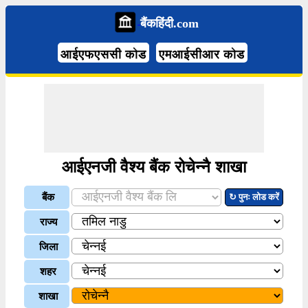
बैंकहिंदी.com
आईएफएससी कोड
एमआईसीआर कोड
आईएनजी वैश्य बैंक रोचेन्नै शाखा
बैंक
↻ पुनः लोड करें
राज्य
जिला
शहर
शाखा