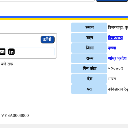
स्थान
विजयवाड़ा, कृष
शहर
विजयवाड़ा
जिला
कृष्णा
राज्य
आंध्र प्रदेश
४ बजे तक
पिन कोड
५२०००२
देश
भारत
पता
कोदंडाराम रे
वाड़ा VYSA0008000