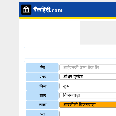
बैंकहिंदी.com
बैंक
राज्य
जिला
शहर
शाखा
पता