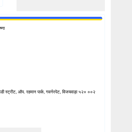
्णा
ड्डी स्ट्रीट, ऑप. रहमान पार्क, गवर्नरपेट, विजयवाड़ा ५२० ००२