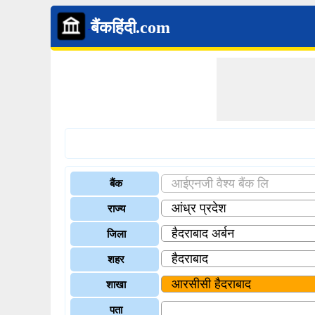
बैंकहिंदी.com
बैंक
राज्य
जिला
शहर
शाखा
पता