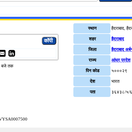
स्थान
हैदराबाद, हैद
शहर
हैदराबाद
जिला
हैदराबाद अर्ब
राज्य
आंध्र प्रदेश
४ बजे तक
पिन कोड
५०००२९
देश
भारत
पता
३६४३८/५/६, 
बाद VYSA0007500