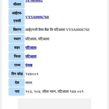
147064002
सीआर
आईएफ-
VYSA0006760
एससी
विवरण
आईएनजी वैश्य बैंक लि पटिआला VYSA0006760
स्थान
पटिआला, पटिआला
शहर
पटिआला
जिला
पटिआला
राज्य
पंजाब
पिन कोड
१४७००१
देश
भारत
पता
१०३, १०४, लीला भवन, पटिआला १४७ ००१