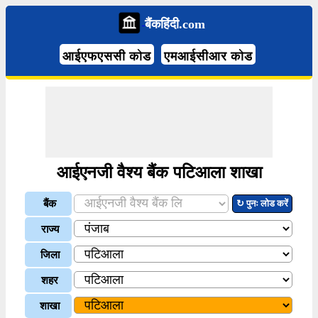
बैंकहिंदी.com
आईएफएससी कोड
एमआईसीआर कोड
आईएनजी वैश्य बैंक पटिआला शाखा
बैंक
↻ पुनः लोड करें
राज्य
जिला
शहर
शाखा