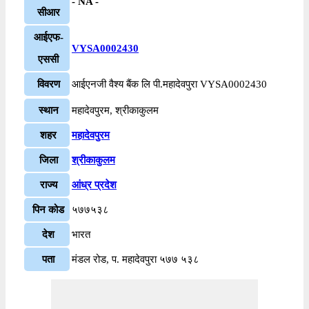
- NA -
सीआर
आईएफ-
VYSA0002430
एससी
विवरण
आईएनजी वैश्य बैंक लि पी.महादेवपुरा VYSA0002430
स्थान
महादेवपुरम, श्रीकाकुलम
शहर
महादेवपुरम
जिला
श्रीकाकुलम
राज्य
आंध्र प्रदेश
पिन कोड
५७७५३८
देश
भारत
पता
मंडल रोड, प. महादेवपुरा ५७७ ५३८