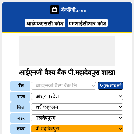
बैंकहिंदी.com
आईएफएससी कोड
एमआईसीआर कोड
आईएनजी वैश्य बैंक पी.महादेवपुरा शाखा
बैंक
↻ पुनः लोड करें
राज्य
जिला
शहर
शाखा