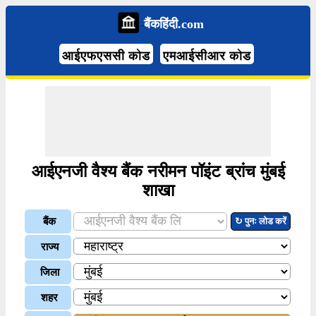
बैंकहिंदी.com
आईएफएससी कोड
एमआईसीआर कोड
आईएनजी वैश्य बैंक नरीमन पॉइंट ब्रांच मुंबई
शाखा
बैंक
↻ पुनः लोड करें
राज्य
जिला
शहर