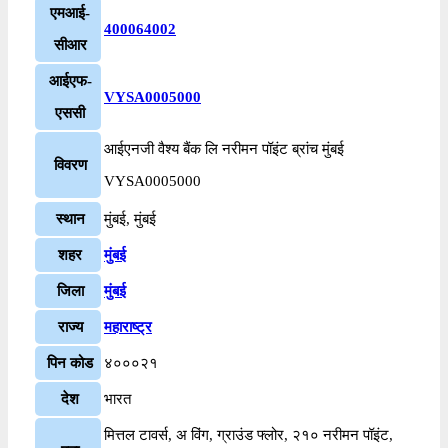
एमआई-
400064002
सीआर
आईएफ-
VYSA0005000
एससी
आईएनजी वैश्य बैंक लि नरीमन पॉइंट ब्रांच मुंबई
विवरण
VYSA0005000
स्थान
मुंबई, मुंबई
शहर
मुंबई
जिला
मुंबई
राज्य
महाराष्ट्र
पिन कोड
४०००२१
देश
भारत
मित्तल टावर्स, अ विंग, ग्राउंड फ्लोर, २१० नरीमन पॉइंट,