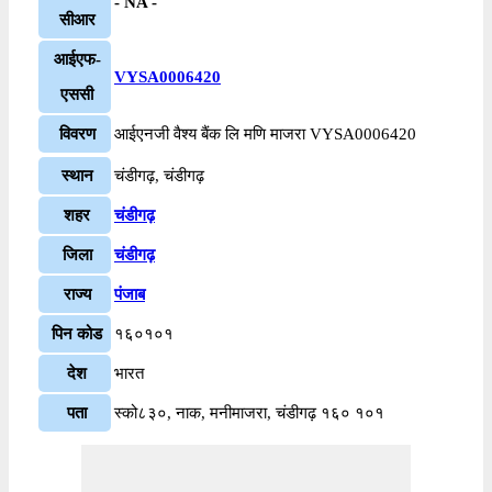
- NA -
सीआर
आईएफ-
VYSA0006420
एससी
विवरण
आईएनजी वैश्य बैंक लि मणि माजरा VYSA0006420
स्थान
चंडीगढ़, चंडीगढ़
शहर
चंडीगढ़
जिला
चंडीगढ़
राज्य
पंजाब
पिन कोड
१६०१०१
देश
भारत
पता
स्को८३०, नाक, मनीमाजरा, चंडीगढ़ १६० १०१