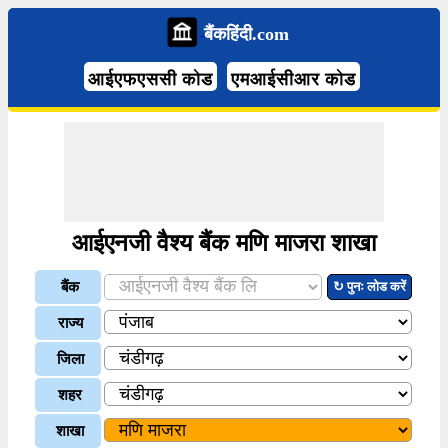
बैंकहिंदी.com
आईएफएससी कोड
एमआईसीआर कोड
आईएनजी वैश्य बैंक मणि माजरा शाखा
बैंक
↻ पुनः लोड करें
राज्य
जिला
शहर
शाखा