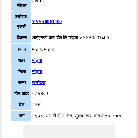
- NA -
सीआर
आईएफ-
VYSA0001400
एससी
विवरण
आईएनजी वैश्य बैंक लि मांड्या VYSA0001400
स्थान
मांड्या, मांड्या
शहर
मांड्या
जिला
मांड्या
राज्य
कर्नाटक
पिन कोड
५७१४०१
देश
भारत
पता
१९७८, आर पी.पी प. रोड, सुबाष नगर, मांड्या ५७१४०१