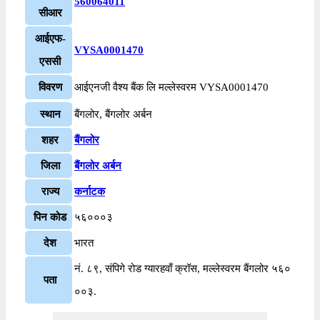
560064011
सीआर
आईएफ-
VYSA0001470
एससी
विवरण
आईएनजी वैश्य बैंक लि मल्लेस्वरम VYSA0001470
स्थान
बैंगलोर, बैंगलोर अर्बन
शहर
बैंगलोर
जिला
बैंगलोर अर्बन
राज्य
कर्नाटक
पिन कोड
५६०००३
देश
भारत
नं. ८९, संपिगे रोड ग्यारहवाँ क्रॉस, मल्लेस्वरम बैंगलोर ५६०
पता
००३.