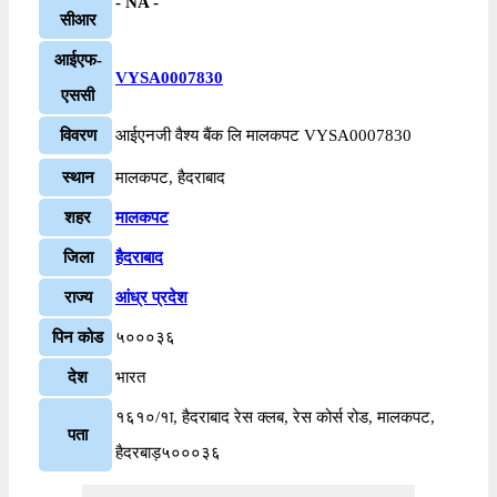
- NA -
सीआर
आईएफ-
VYSA0007830
एससी
विवरण
आईएनजी वैश्य बैंक लि मालकपट VYSA0007830
स्थान
मालकपट, हैदराबाद
शहर
मालकपट
जिला
हैदराबाद
राज्य
आंध्र प्रदेश
पिन कोड
५०००३६
देश
भारत
१६१०/१ा, हैदराबाद रेस क्लब, रेस कोर्स रोड, मालकपट,
पता
हैदरबाड़५०००३६