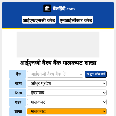
बैंकहिंदी.com
आईएफएससी कोड
एमआईसीआर कोड
आईएनजी वैश्य बैंक मालकपट शाखा
बैंक
↻ पुनः लोड करें
राज्य
जिला
शहर
शाखा