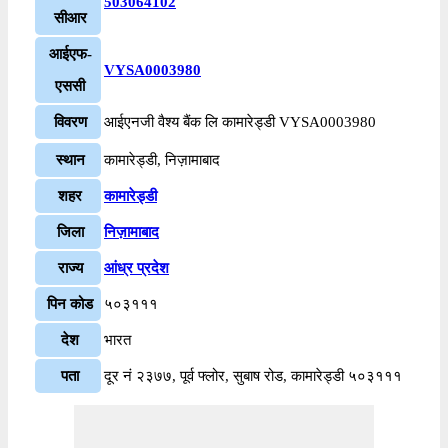
503064102
सीआर
आईएफ-
VYSA0003980
एससी
विवरण
आईएनजी वैश्य बैंक लि कामारेड्डी VYSA0003980
स्थान
कामारेड्डी, निज़ामाबाद
शहर
कामारेड्डी
जिला
निज़ामाबाद
राज्य
आंध्र प्रदेश
पिन कोड
५०३१११
देश
भारत
पता
दूर नं २३७७, पूर्व फ्लोर, सुबाष रोड, कामारेड्डी ५०३१११