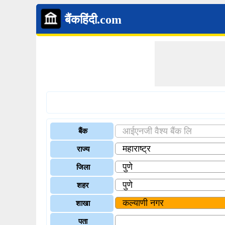
बैंकहिंदी.com
बैंक
राज्य
जिला
शहर
शाखा
पता