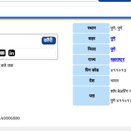
स्थान
पुणे, पुणे
शहर
पुणे
जिला
पुणे
राज्य
महाराष्ट्र
४ बजे तक
पिन कोड
४११०१३
देश
भारत
शॉप बेअरिंग
पता
पुणे ४११०१
VYSA0006880