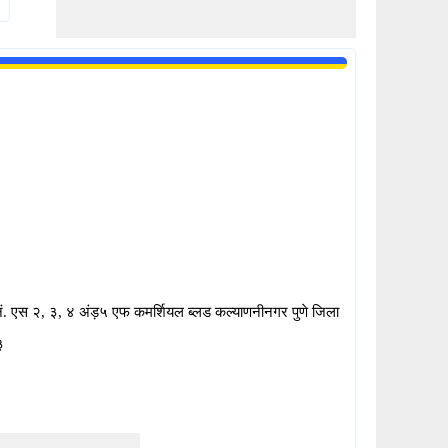
 नं. एस २, ३, ४ अंड़५ एफ कमर्शियल ब्लड कल्याणनीनगर पुणे जिला
३