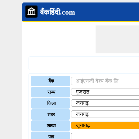
बैंकहिंदी.com
बैंक
राज्य
जिला
शहर
शाखा
पता