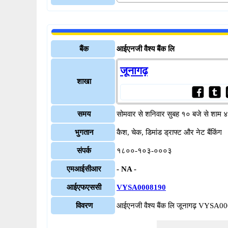
बैंक
आईएनजी वैश्य बैंक लि
जूनागढ़
शाखा
समय
सोमवार से शनिवार सुबह १० बजे से शाम 
भुगतान
कैश, चेक, डिमांड ड्राफ्ट और नेट बैंकिंग
संपर्क
१८००-१०३-०००३
एमआईसीआर
- NA -
आईएफएससी
VYSA0008190
विवरण
आईएनजी वैश्य बैंक लि जूनागढ़ VYSA0