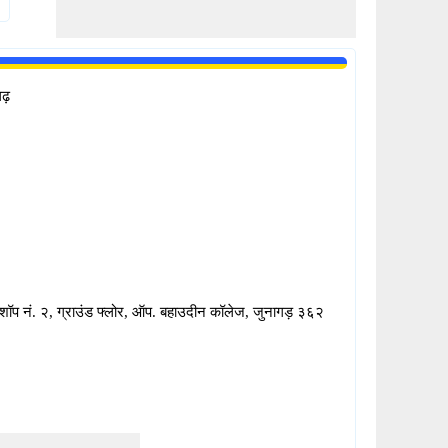
गढ़
, शॉप नं. २, ग्राउंड फ्लोर, ऑप. बहाउदीन कॉलेज, जुनागड़ ३६२