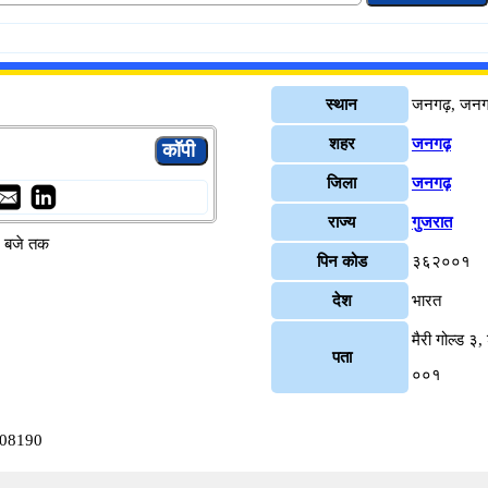
स्थान
जनगढ़, जन
शहर
जनगढ़
जिला
जनगढ़
राज्य
गुजरात
४ बजे तक
पिन कोड
३६२००१
देश
भारत
मैरी गोल्ड ३
पता
००१
008190