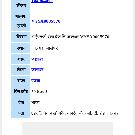
144064001
सीआर
आईएफ-
VYSA0005970
एससी
विवरण
आईएनजी वैश्य बैंक लि जालंधर VYSA0005970
स्थान
जालंधर, जालंधर
शहर
जालंधर
जिला
जालंधर
राज्य
पंजाब
पिन कोड
१४४००१
देश
भारत
पता
एडजॉइनिंग सेखों ग्रैंड नामदेव चौक जी. टी. रोड जालंधर