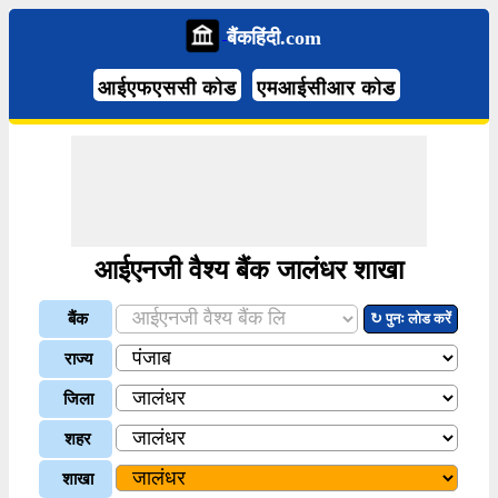
बैंकहिंदी.com
आईएफएससी कोड
एमआईसीआर कोड
आईएनजी वैश्य बैंक जालंधर शाखा
बैंक
↻ पुनः लोड करें
राज्य
जिला
शहर
शाखा