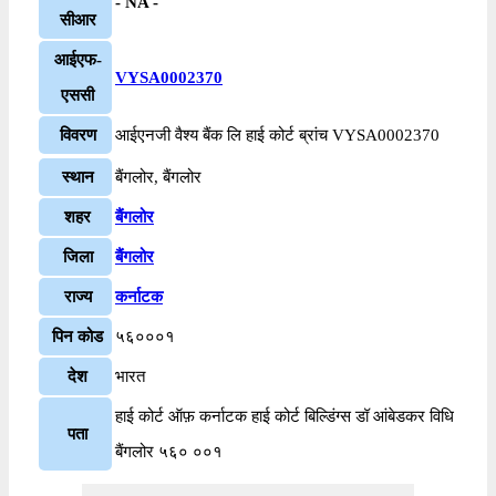
- NA -
सीआर
आईएफ-
VYSA0002370
एससी
विवरण
आईएनजी वैश्य बैंक लि हाई कोर्ट ब्रांच VYSA0002370
स्थान
बैंगलोर, बैंगलोर
शहर
बैंगलोर
जिला
बैंगलोर
राज्य
कर्नाटक
पिन कोड
५६०००१
देश
भारत
हाई कोर्ट ऑफ़ कर्नाटक हाई कोर्ट बिल्डिंग्स डॉ आंबेडकर विधि
पता
बैंगलोर ५६० ००१