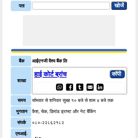
पता
बैंक
आईएनजी वैश्य बैंक लि
हाई कोर्ट ब्रांच
शाखा
समय
सोमवार से शनिवार सुबह १० बजे से शाम ४ बजे तक
भुगतान
कैश, चेक, डिमांड ड्राफ्ट और नेट बैंकिंग
संपर्क
०८०-२२८६२१८२
एमआई-