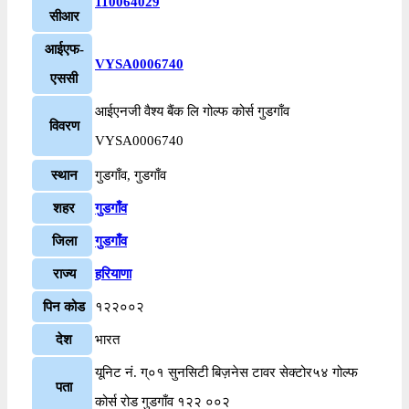
110064029
सीआर
आईएफ-
VYSA0006740
एससी
आईएनजी वैश्य बैंक लि गोल्फ कोर्स गुडगाँव
विवरण
VYSA0006740
स्थान
गुडगाँव, गुडगाँव
शहर
गुडगाँव
जिला
गुडगाँव
राज्य
हरियाणा
पिन कोड
१२२००२
देश
भारत
यूनिट नं. ग्०१ सुनसिटी बिज़नेस टावर सेक्टोर५४ गोल्फ
पता
कोर्स रोड गुडगाँव १२२ ००२