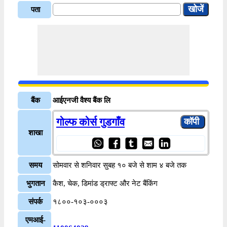
पता
बैंक
आईएनजी वैश्य बैंक लि
गोल्फ कोर्स गुडगाँव
शाखा
समय
सोमवार से शनिवार सुबह १० बजे से शाम ४ बजे तक
भुगतान
कैश, चेक, डिमांड ड्राफ्ट और नेट बैंकिंग
संपर्क
१८००-१०३-०००३
एमआई-