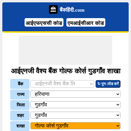
बैंकहिंदी.com
आईएफएससी कोड
एमआईसीआर कोड
आईएनजी वैश्य बैंक गोल्फ कोर्स गुडगाँव शाखा
बैंक
↻ पुनः लोड करें
राज्य
जिला
शहर
शाखा