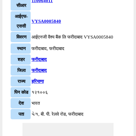
110064011
सीआर
आईएफ-
VYSA0005840
एससी
विवरण
आईएनजी वैश्य बैंक लि फरीदाबाद VYSA0005840
स्थान
फरीदाबाद, फरीदाबाद
शहर
फरीदाबाद
जिला
फरीदाबाद
राज्य
हरियाणा
पिन कोड
१२१००६
देश
भारत
पता
५े/१, बी. पी. रेलवे रोड, फरीदाबाद