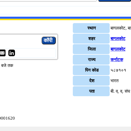
स्थान
बागलकोट, ब
शहर
बागलकोट
जिला
बागलकोट
राज्य
कर्नाटक
४ बजे तक
पिन कोड
५८७१०१
देश
भारत
पता
बी. व्. व्. स
A0001620