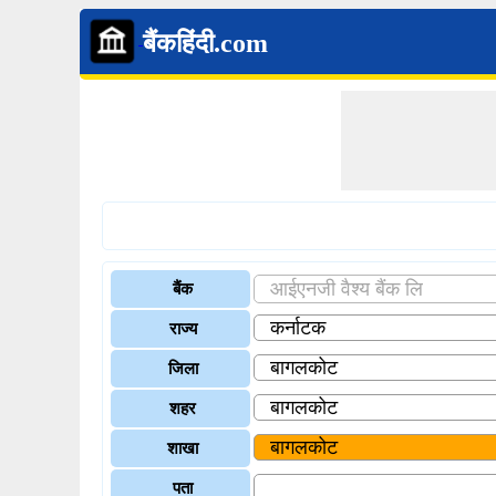
बैंकहिंदी.com
बैंक
राज्य
जिला
शहर
शाखा
पता