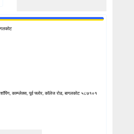
ागलकोट
ंघ शॉपिंग, काम्प्लेक्स, पूर्व फ्लोर, कॉलेज रोड, बागलकोट ५८७१०१