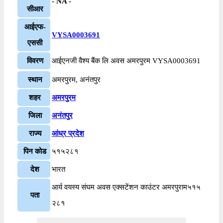
- NA -
सीआर
आईएफ-
VYSA0003691
एससी
विवरण
आईएनजी वैश्य बैंक लि अवस अमरपुरम VYSA0003691
स्थान
अमरपुरम, अनंतपुर
शहर
अमरपुरम
जिला
अनंतपुर
राज्य
आंध्र प्रदेश
पिन कोड
५१५२८१
देश
भारत
आर्य वयस्य संघम अवस एक्सटेंशन काउंटर अमरपुराम५१५
पता
२८१