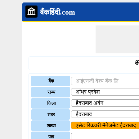
बैंकहिंदी.com
आ
बैंक
राज्य
जिला
शहर
शाखा
पता