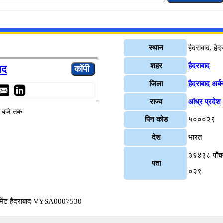
स्थान
हैदराबाद, हैद
शहर
हैदराबाद
ाद
जिला
हैदराबाद अर्ब
राज्य
आंध्र प्रदेश
४ बजे तक
पिन कोड
५०००२९
देश
भारत
३६४३८ पाँचवा
पता
०२९
ेजमेंट हैदराबाद VYSA0007530