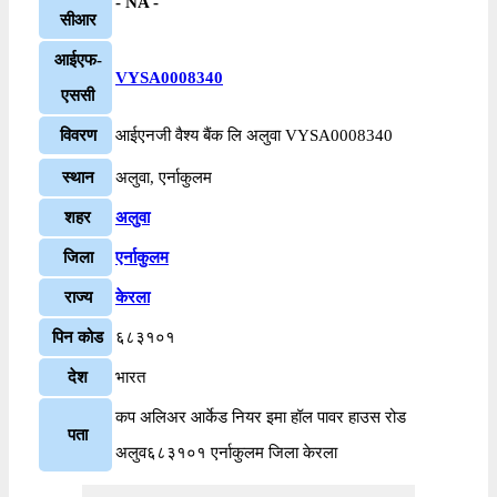
- NA -
सीआर
आईएफ-
VYSA0008340
एससी
विवरण
आईएनजी वैश्य बैंक लि अलुवा VYSA0008340
स्थान
अलुवा, एर्नाकुलम
शहर
अलुवा
जिला
एर्नाकुलम
राज्य
केरला
पिन कोड
६८३१०१
देश
भारत
कप अलिअर आर्केड नियर इमा हॉल पावर हाउस रोड
पता
अलुव६८३१०१ एर्नाकुलम जिला केरला