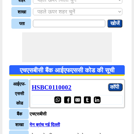
शहर
शाखा
पता
एचएसबीसी बैंक आईएफएससी कोड की सूची
आईएफ-
HSBC0110002
एससी
कोड
बैंक
एचएसबीसी
शाखा
मेन ब्रांच नई दिल्ली