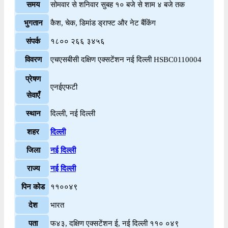
समय
सोमवार से शनिवार सुबह १० बजे से शाम ४ बजे तक
भुगतान
कैश, चेक, डिमांड ड्राफ्ट और नेट बैंकिंग
संपर्क
१८०० २६६ ३४५६
विवरण
एचएसबीसी दक्षिण एक्सटेंशन नई दिल्ली HSBC0110004
प्रेषण
एनईएफटी
सेवाएँ
स्थान
दिल्ली, नई दिल्ली
शहर
दिल्ली
जिला
नई दिल्ली
राज्य
नई दिल्ली
पिन कोड
११००४९
देश
भारत
पता
फ४३, दक्षिण एक्सटेंशन ई, नई दिल्ली ११० ०४९