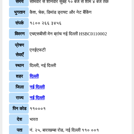
समय
सोमवार से शनिवार सुबह १० बजे से शाम ४ बजे तक
भुगतान
कैश, चेक, डिमांड ड्राफ्ट और नेट बैंकिंग
संपर्क
१८०० २६६ ३४५६
विवरण
एचएसबीसी मेन ब्रांच नई दिल्ली HSBC0110002
प्रेषण
एनईएफटी
सेवाएँ
स्थान
दिल्ली, नई दिल्ली
शहर
दिल्ली
जिला
नई दिल्ली
राज्य
नई दिल्ली
पिन कोड
११०००१
देश
भारत
पता
नं. २५, बाराखम्बा रोड, नई दिल्ली ११० ००१