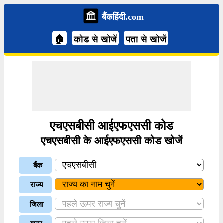
बैंकहिंदी.com
🏠
कोड से खोजें
पता से खोजें
एचएसबीसी आईएफएससी कोड
एचएसबीसी के आईएफएससी कोड खोजें
बैंक
राज्य
जिला