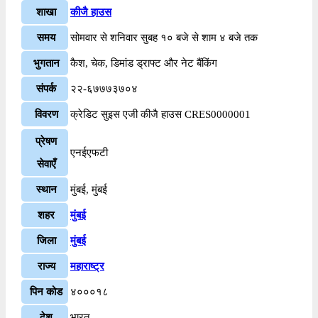
शाखा
कीजै हाउस
समय
सोमवार से शनिवार सुबह १० बजे से शाम ४ बजे तक
भुगतान
कैश, चेक, डिमांड ड्राफ्ट और नेट बैंकिंग
संपर्क
२२-६७७७३७०४
विवरण
क्रेडिट सुइस एजी कीजै हाउस CRES0000001
प्रेषण
एनईएफटी
सेवाएँ
स्थान
मुंबई, मुंबई
शहर
मुंबई
जिला
मुंबई
राज्य
महाराष्ट्र
पिन कोड
४०००१८
देश
भारत