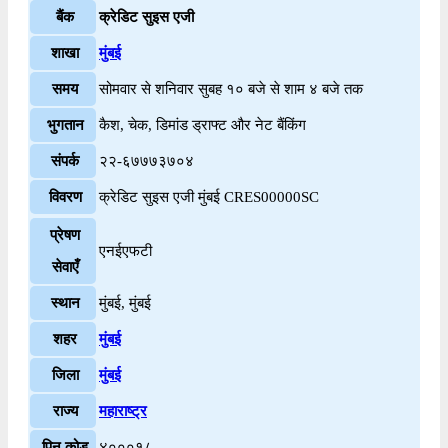
बैंक
क्रेडिट सुइस एजी
शाखा
मुंबई
समय
सोमवार से शनिवार सुबह १० बजे से शाम ४ बजे तक
भुगतान
कैश, चेक, डिमांड ड्राफ्ट और नेट बैंकिंग
संपर्क
२२-६७७७३७०४
विवरण
क्रेडिट सुइस एजी मुंबई CRES00000SC
प्रेषण
एनईएफटी
सेवाएँ
स्थान
मुंबई, मुंबई
शहर
मुंबई
जिला
मुंबई
राज्य
महाराष्ट्र
पिन कोड
४०००१८