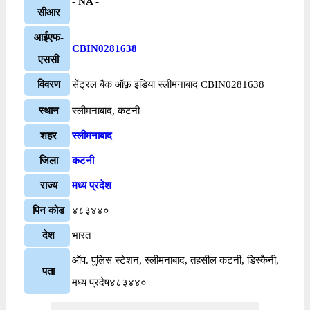
- NA -
सीआर
आईएफ-
CBIN0281638
एससी
विवरण
सेंट्रल बैंक ऑफ़ इंडिया स्लीमनाबाद CBIN0281638
स्थान
स्लीमनाबाद, कटनी
शहर
स्लीमनाबाद
जिला
कटनी
राज्य
मध्य प्रदेश
पिन कोड
४८३४४०
देश
भारत
ऑप. पुलिस स्टेशन, स्लीमनाबाद, तहसील कटनी, डिस्कैनी,
पता
मध्य प्रदेष४८३४४०