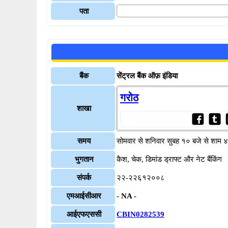
पता
बैंक
सेंट्रल बैंक ऑफ़ इंडिया
गरोठ
शाखा
समय
सोमवार से शनिवार सुबह १० बजे से शाम 
भुगतान
कैश, चेक, डिमांड ड्राफ्ट और नेट बैंकिंग
संपर्क
२२-२२६१२००८
एमआईसीआर
- NA -
आईएफएससी
CBIN0282539