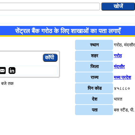
सेंट्रल बैंक गरोठ के लिए शाखाओं का पता लगाएँ
स्थान
गरोठ, मंदसौर
शहर
गरोठ
जिला
मंदसौर
राज्य
मध्य प्रदेश
४ बजे तक
पिन कोड
४५८८८०
देश
भारत
पता
बस स्टैंड, प