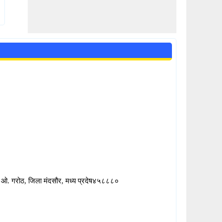
ी. ओ. गरोठ, जिला मंदसौर, मध्य प्रदेष४५८८८०