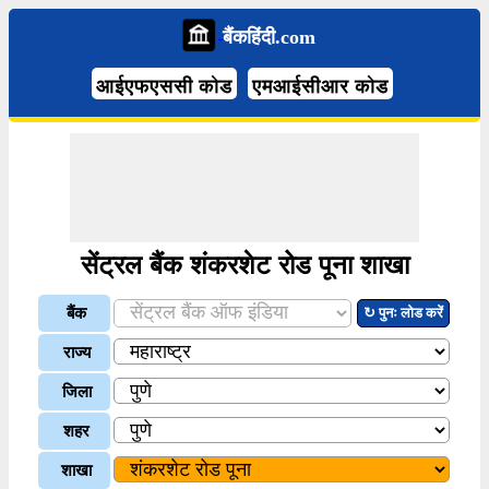
बैंकहिंदी.com
आईएफएससी कोड
एमआईसीआर कोड
सेंट्रल बैंक शंकरशेट रोड पूना शाखा
बैंक
↻ पुनः लोड करें
राज्य
जिला
शहर
शाखा