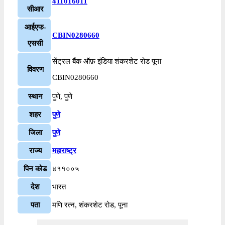
411016011
सीआर
आईएफ-
CBIN0280660
एससी
सेंट्रल बैंक ऑफ़ इंडिया शंकरशेट रोड पूना
विवरण
CBIN0280660
स्थान
पुणे, पुणे
शहर
पुणे
जिला
पुणे
राज्य
महाराष्ट्र
पिन कोड
४११००५
देश
भारत
पता
मणि रत्न, शंकरशेट रोड, पूना