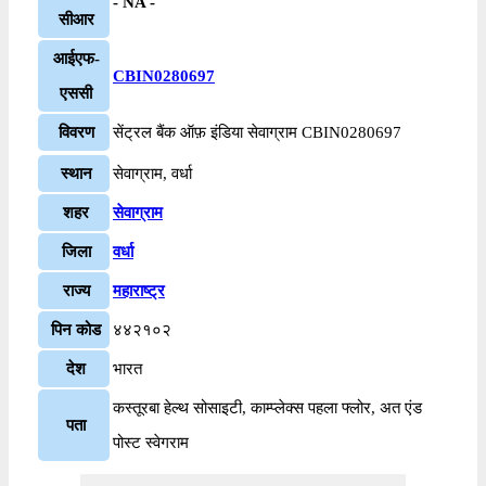
- NA -
सीआर
आईएफ-
CBIN0280697
एससी
विवरण
सेंट्रल बैंक ऑफ़ इंडिया सेवाग्राम CBIN0280697
स्थान
सेवाग्राम, वर्धा
शहर
सेवाग्राम
जिला
वर्धा
राज्य
महाराष्ट्र
पिन कोड
४४२१०२
देश
भारत
कस्तूरबा हेल्थ सोसाइटी, काम्प्लेक्स पहला फ्लोर, अत एंड
पता
पोस्ट स्वेगराम